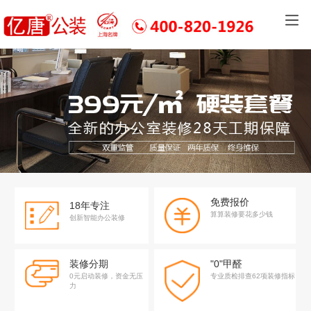
免费报价
18年专注
算算装修要花多少钱
创新智能办公装修
装修分期
"0"甲醛
0元启动装修，资金无压
专业质检排查62项装修指标
力