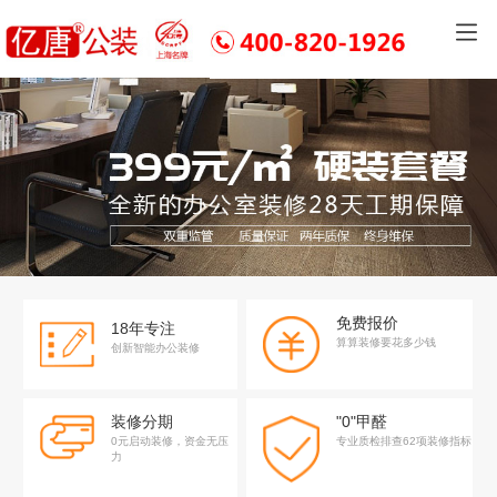
免费报价
18年专注
算算装修要花多少钱
创新智能办公装修
装修分期
"0"甲醛
0元启动装修，资金无压
专业质检排查62项装修指标
力