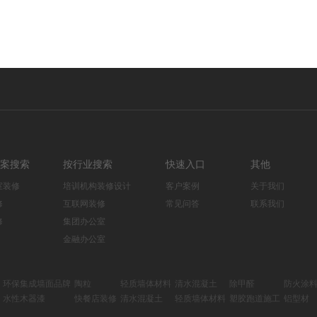
案搜索
按行业搜索
快速入口
其他
室装修
培训机构装修设计
客户案例
关于我们
修
互联网装修
常见问答
联系我们
修
集团办公室
金融办公室
环保集成墙面品牌
陶粒
轻质墙体材料
清水混凝土
除甲醛
防火涂
水性木器漆
快餐店装修
清水混凝土
轻质墙体材料
塑胶跑道施工
铝型材