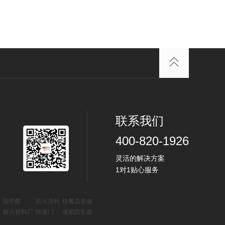
联系我们
400-820-1926
灵活的解决方案
1对1贴心服务
料
除甲醛
防火涂料
快餐店装修
耐火材料厂
快速门
速差防坠器