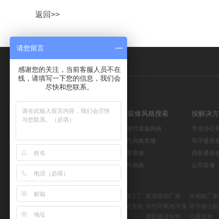
返回>>
请您留言
关于我们
联系我们
感谢您的关注，当前客服人员不在
线，请填写一下您的信息，我们会
尽快和您联系。
按上海装修公司搜索
按装修风格搜索
按解决方
上海房产网
后现代装修风格
专业办公
上海装修网
现代风格装修
写字楼装
上海旅游攻略
创意装修
商务楼装
上海家具
简约风格
公司装修
友情链接：
KD板
不锈钢加工厂
集成墙面厂家
木地板厂家
水性木器漆
机电工程安装
水性环氧地坪漆
写字楼出租
上海办公室装修
浇注料
塑胶跑道材料
亿唐装饰