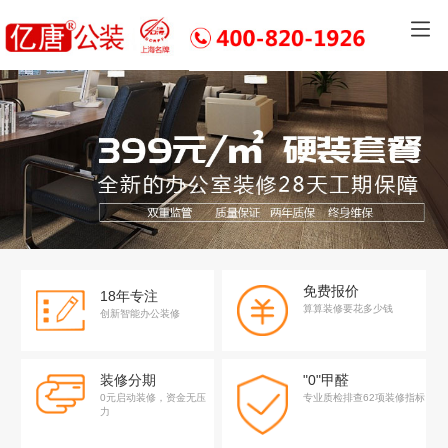
免费报价
18年专注
算算装修要花多少钱
创新智能办公装修
装修分期
"0"甲醛
0元启动装修，资金无压
专业质检排查62项装修指标
力