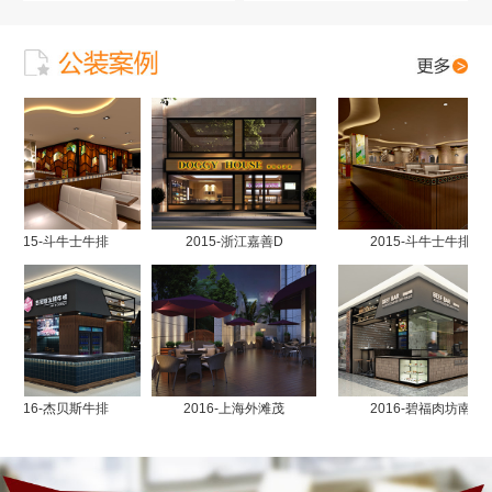
2015-斗牛士牛排
2015-浙江嘉善D
2015-斗牛士牛排
2016-杰贝斯牛排
2016-上海外滩茂
2016-碧福肉坊南