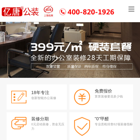
免费报价
18年专注
算算装修要花多少钱
创新智能办公装修
装修分期
"0"甲醛
0元启动装修，资金无压
专业质检排查62项装修指标
力