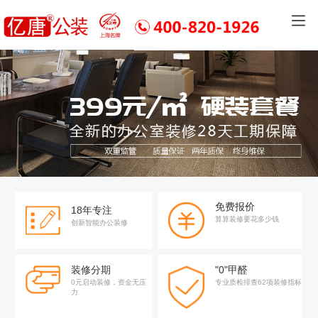
免费报价
18年专注
算算装修要花多少钱
创新智能办公装修
装修分期
"0"甲醛
0元启动装修，资金无压
专业质检排查62项装修指标
力