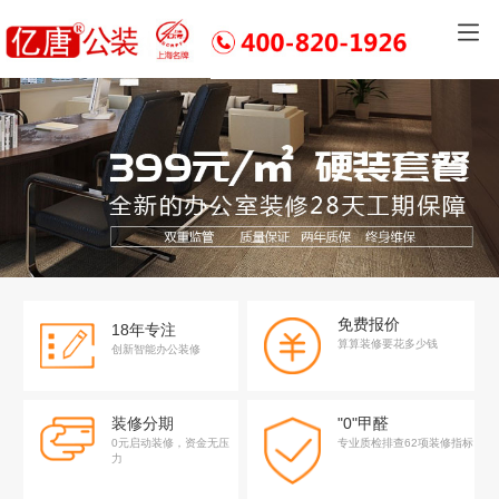
免费报价
18年专注
算算装修要花多少钱
创新智能办公装修
装修分期
"0"甲醛
0元启动装修，资金无压
专业质检排查62项装修指标
力