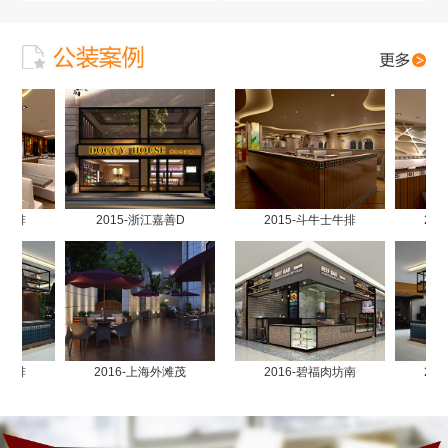
牛排
2015-浙江嘉善D
2015-斗牛士牛排
201
牛排
2016-上海外滩茂
2016-碧福肉坊南
201