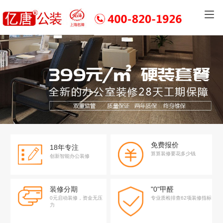
免费报价
18年专注
算算装修要花多少钱
创新智能办公装修
装修分期
"0"甲醛
0元启动装修，资金无压
专业质检排查62项装修指标
力